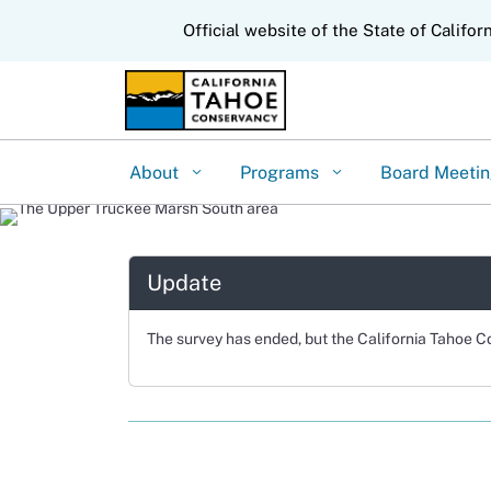
CA.gov
Official website of the State of Califor
About
Programs
Board Meeti
Update
The survey has ended, but the California Tahoe C