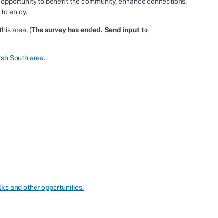
 opportunity to benefit the community, enhance connections,
 to enjoy.
his area. (
The survey has ended. Send input to
rsh South area
.
lks and other opportunities.