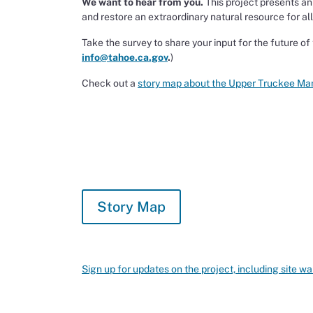
We want to hear from you.
This project presents an
and restore an extraordinary natural resource for all
Take the survey to share your input for the future of t
info@tahoe.ca.gov
.
)
Check out a
story map about the Upper Truckee Ma
Story Map
Sign up for updates on the project, including site wa