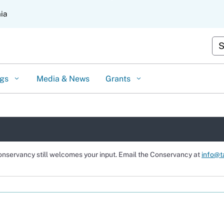
Skip
nia
to
Main
Content
Cus
ngs
Media & News
Grants
onservancy still welcomes your input. Email the Conservancy at
info@t